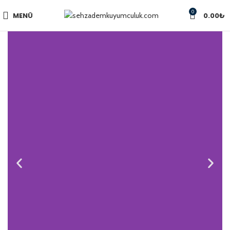
0
MENÜ
0.00
₺