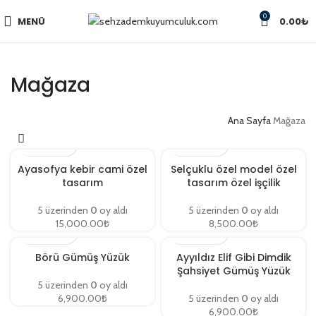
0
MENÜ
0.00
₺
Mağaza
Ana Sayfa
Mağaza
Ayasofya kebir cami özel
Selçuklu özel model özel
tasarım
tasarım özel işçilik
5 üzerinden
0
oy aldı
5 üzerinden
0
oy aldı
15,000.00
₺
8,500.00
₺
Börü Gümüş Yüzük
Ayyıldız Elif Gibi Dimdik
Şahsiyet Gümüş Yüzük
5 üzerinden
0
oy aldı
6,900.00
₺
5 üzerinden
0
oy aldı
6,900.00
₺