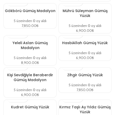
Gökbörü Gümüş Madalyon
Mührü Süleyman Gümüş
Yüzük
5 üzerinden
0
oy aldı
7,850.00
₺
5 üzerinden
0
oy aldı
6,900.00
₺
Yeleli Aslan Gümüş
HasbiAllah Gümüş Yüzük
Madalyon
5 üzerinden
0
oy aldı
5 üzerinden
0
oy aldı
6,900.00
₺
8,900.00
₺
Kişi Sevdiğiyle Beraberdir
Zihgir Gümüş Yüzük
Gümüş Madalyon
5 üzerinden
0
oy aldı
5 üzerinden
0
oy aldı
7,850.00
₺
6,900.00
₺
Kudret Gümüş Yüzük
Kırmız Taşlı Ay Yıldız Gümüş
Yüzük