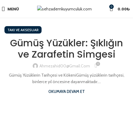
0
MENÜ
0.00
₺
TAKI VE AKSESUAR
Gümüş Yüzükler: Şıklığın
ve Zarafetin Simgesi
0
Ahmezahid00@gmail.com
Gümüş Yüzüklerin Tarihçesi ve KökeniGümüş yüzüklerin tarihçesi,
binlerce yıl öncesine dayanmaktadır....
OKUMAYA DEVAM ET