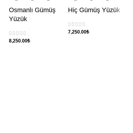
Osmanlı Gümüş
Hiç Gümüş Yüzük
Yüzük
₺
₺
R
Y