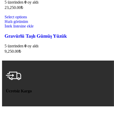
5 üzerinden
0
oy aldı
23,250.00
₺
Select options
Hızlı görünüm
İstek listesine ekle
Gravürlü Taşlı Gümüş Yüzük
5 üzerinden
0
oy aldı
9,250.00
₺
Ücretsiz Kargo