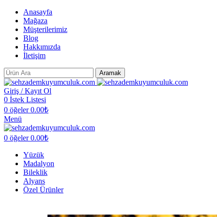
Anasayfa
Mağaza
Müşterilerimiz
Blog
Hakkımızda
İletişim
Aramak
Giriş / Kayıt Ol
0
İstek Listesi
0
öğeler
0.00
₺
Menü
0
öğeler
0.00
₺
Yüzük
Madalyon
Bileklik
Alyans
Özel Ürünler