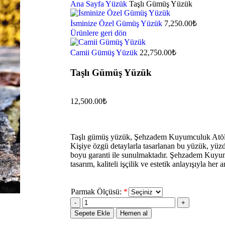
Ana Sayfa
Yüzük
Taşlı Gümüş Yüzük
İsminize Özel Gümüş Yüzük
7,250.00
₺
Ürünlere geri dön
Camii Gümüş Yüzük
22,750.00
₺
Taşlı Gümüş Yüzük
12,500.00
₺
Taşlı gümüş yüzük, Şehzadem Kuyumculuk Atölyes
Kişiye özgü detaylarla tasarlanan bu yüzük, yü
boyu garanti ile sunulmaktadır. Şehzadem Kuyum
tasarım, kaliteli işçilik ve estetik anlayışıyla her 
Parmak Ölçüsü:
*
Sepete Ekle
Hemen al