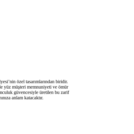
i’nin özel tasarımlarından biridir.
zde yüz müşteri memnuniyeti ve ömür
culuk güvencesiyle üretilen bu zarif
anınıza anlam katacaktır.